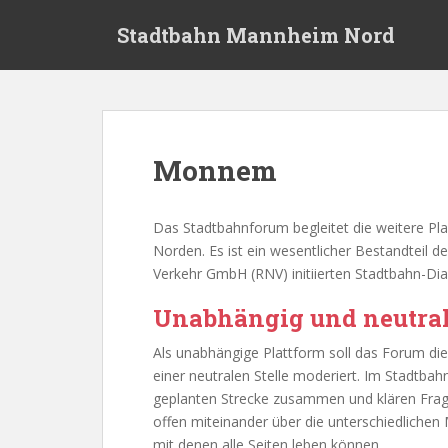
S
Stadtbahn Mannheim Nord
k
i
p
t
o
m
Monnem
a
i
n
Das Stadtbahnforum begleitet die weitere P
c
Norden. Es ist ein wesentlicher Bestandteil 
o
Verkehr GmbH (RNV) initiierten Stadtbahn-Dia
n
t
Unabhängig und neutra
e
Als unabhängige Plattform soll das Forum die 
n
einer neutralen Stelle moderiert. Im Stadtb
t
geplanten Strecke zusammen und klären Frage
offen miteinander über die unterschiedlich
mit denen alle Seiten leben können.