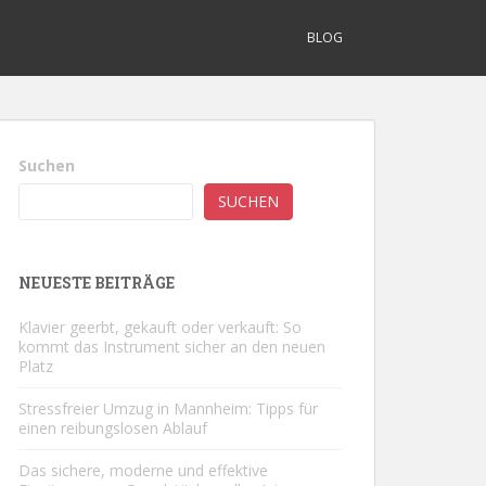
BLOG
Suchen
SUCHEN
NEUESTE BEITRÄGE
Klavier geerbt, gekauft oder verkauft: So
kommt das Instrument sicher an den neuen
Platz
Stressfreier Umzug in Mannheim: Tipps für
einen reibungslosen Ablauf
Das sichere, moderne und effektive