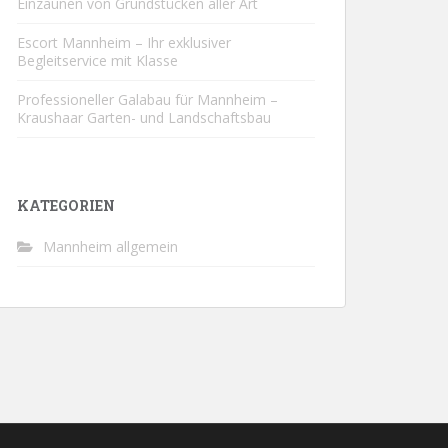
Einzäunen von Grundstücken aller Art
Escort Mannheim – Ihr exklusiver
Begleitservice mit Klasse
Professioneller Galabau für Mannheim –
Kraushaar Garten- und Landschaftsbau
KATEGORIEN
Mannheim allgemein